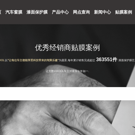
页
汽车窗膜
漆面保护膜
产品中心
网点查询
新闻中心
贴膜案例
优秀经销商贴膜案例
363551件
OOL
以
"让每位车主都能享受科技带来的驾乘乐趣"
为愿景,每年累计销售完成超过
漆面保护膜艺
让无数V-KOOL车主对爱车十年如一.