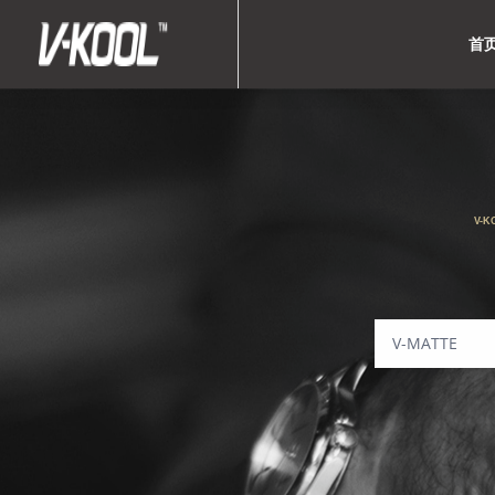
首
V-K